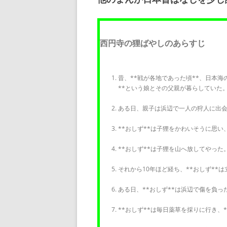
西円寺の狸ばやしのあらすじ
昔、**戦が各地であった頃**、日本海の
**という娘とその父親が暮らしていた
ある日、親子は浜辺で一人の狩人に出会
**おしず**は子狸をかわいそうに思い
**おしず**は子狸を山へ放してやった
それから10年ほど経ち、**おしず**
ある日、**おしず**は浜辺で傷を負っ
**おしず**は毎日薬草を採りに行き、