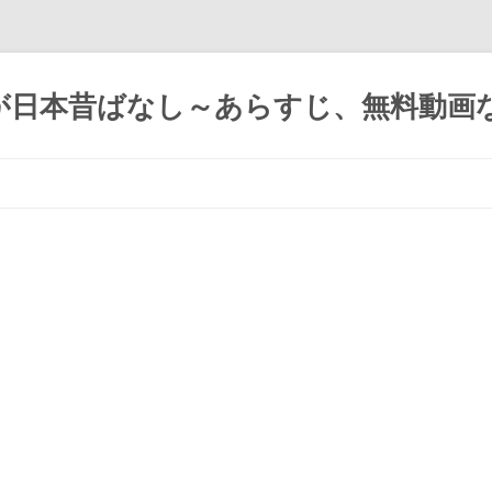
が日本昔ばなし～あらすじ、無料動画
コ
ン
テ
ン
ツ
へ
ス
キ
ッ
プ