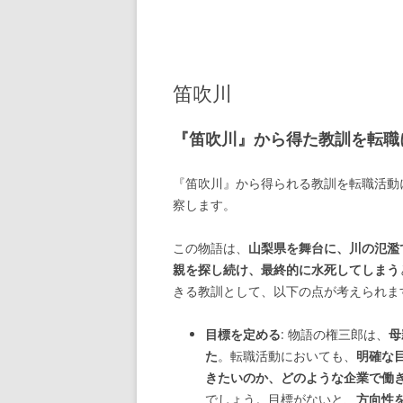
笛吹川
『笛吹川』から得た教訓を転職
『笛吹川』から得られる教訓を転職活動
察します。
この物語は、
山梨県を舞台に、川の氾濫
親を探し続け、最終的に水死してしまう
きる教訓として、以下の点が考えられま
目標を定める
: 物語の権三郎は、
母
た
。転職活動においても、
明確な
きたいのか、どのような企業で働
でしょう。目標がないと、
方向性