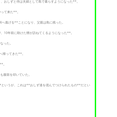
り、おしずと侍は夫婦として島で暮らすようになった**。
って来た**。
九州へ逃げる**ことになり、父親は島に残った。
が、10年前に助けた狸が訪ねてくるようになった**。
になった。
へ帰ってきた**。
**。
でも腹鼓を叩いていた。
*というが、これは**おしず達を偲んでつけられたもの**だとい