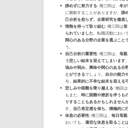
諦めずに努力する
: 権三郎は、
冬が
に難航することがありますが、
諦
己分析を怠らず、企業研究を徹底
情熱を持って取り組む
: 権三郎は
笛
られていました
。転職活動におい
関心のある分野の企業を選ぶこと
う。
自己分析の重要性
: 権三郎は、
母親
う悲しい結末を迎えてしまいます
強みや弱み、興味や関心のある分
とができる
でしょう。
自分の能力
り、結果的に不幸な結末を迎える
悲しみや困難を乗り越える
: 物
もまた、
時に困難や挫折を伴うも
りすることもあるかもしれません
す。
自己肯定感を保ち、積極的に
休息の必要性
: 権三郎は、
毎日母親
おいても、
適切な休息を取ること