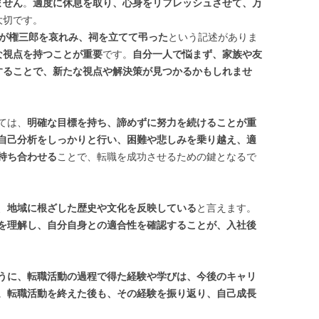
ません
。
適度に休息を取り、心身をリフレッシュさせて、万
大切です。
が権三郎を哀れみ、祠を立てて弔った
という記述がありま
な視点を持つことが重要
です。
自分一人で悩まず、家族や友
することで、新たな視点や解決策が見つかるかもしれませ
ては、
明確な目標を持ち、諦めずに努力を続けることが重
自己分析をしっかりと行い、困難や悲しみを乗り越え、適
持ち合わせる
ことで、転職を成功させるための鍵となるで
、
地域に根ざした歴史や文化を反映している
と言えます。
を理解し、自分自身との適合性を確認することが、入社後
うに、転職活動の過程で得た経験や学びは、今後のキャリ
。
転職活動を終えた後も、その経験を振り返り、自己成長