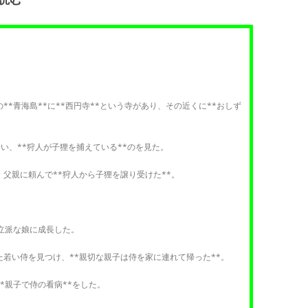
**青海島**に**西円寺**という寺があり、その近くに**おしず
。
い、**狩人が子狸を捕えている**のを見た。
、父親に頼んで**狩人から子狸を譲り受けた**。
。
は立派な娘に成長した。
た若い侍を見つけ、**親切な親子は侍を家に連れて帰った**。
**親子で侍の看病**をした。