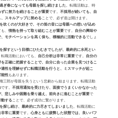
過ぎ春になっても母親を探し続けました
。転職活動は、時
めずに努力を続けることが重要
です。
不採用が続いても、自
し、スキルアップに努める
ことで、必ず道は開けます。
を吹くのが大好きで、その笛の音には母親への想いが込め
ても、
情熱を持って取り組むことが重要
です。
自分の興味や
で、モチベーションを高く保ち、積極的に活動できる
でしょ
を探すという目標にひたむきでしたが、最終的に水死とい
。転職活動においても、
自己分析は非常に重要
です。
自分の
野を正確に把握することで、自分に合った企業を見つけるこ
や適性を理解せずに転職活動を行うと、ミスマッチが起こ
可能性
もあります。
語は権三郎が母親を失うという悲劇から始まります。転職活動
の
です。
不採用通知を受けたり、面接でうまくいかなかった
が、悲しみや困難を乗り越え、前向きに進むことが重要
で
行動する
ことで、必ず成功に繋がります。
を探し続け、最終的に力尽きてしまいました
。転職活動に
は非常に重要
です。
心身ともに疲弊した状態では、良いパフ