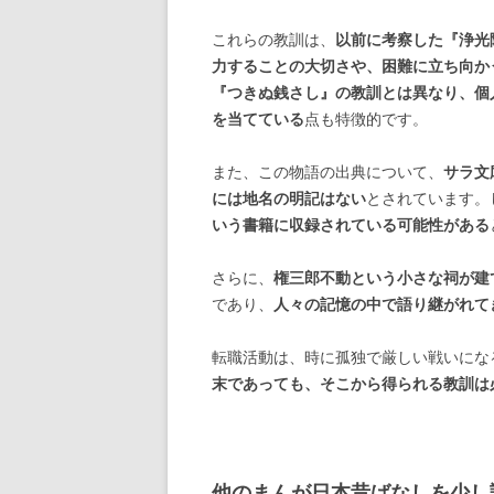
これらの教訓は、
以前に考察した『浄光
力することの大切さや、困難に立ち向か
『つきぬ銭さし』の教訓とは異なり、個
を当てている
点も特徴的です。
また、この物語の出典について、
サラ文
には地名の明記はない
とされています。
いう書籍に収録されている可能性がある
さらに、
権三郎不動という小さな祠が建
であり、
人々の記憶の中で語り継がれて
転職活動は、時に孤独で厳しい戦いにな
末であっても、そこから得られる教訓は
他のまんが日本昔ばなしを少し