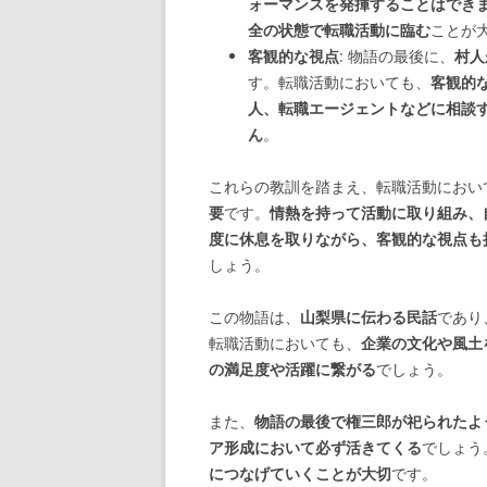
ォーマンスを発揮することはでき
全の状態で転職活動に臨む
ことが
客観的な視点
: 物語の最後に、
村人
す。転職活動においても、
客観的
人、転職エージェントなどに相談
ん
。
これらの教訓を踏まえ、転職活動におい
要
です。
情熱を持って活動に取り組み、
度に休息を取りながら、客観的な視点も
しょう。
この物語は、
山梨県に伝わる民話
であり
転職活動においても、
企業の文化や風土
の満足度や活躍に繋がる
でしょう。
また、
物語の最後で権三郎が祀られたよ
ア形成において必ず活きてくる
でしょう
につなげていくことが大切
です。