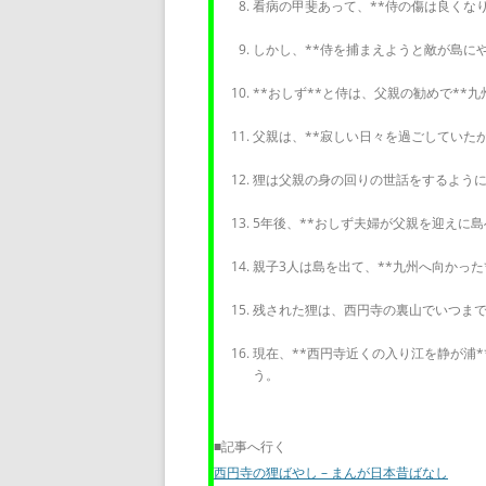
看病の甲斐あって、**侍の傷は良くな
しかし、**侍を捕まえようと敵が島にや
**おしず**と侍は、父親の勧めで**
父親は、**寂しい日々を過ごしていた
狸は父親の身の回りの世話をするよう
5年後、**おしず夫婦が父親を迎えに島
親子3人は島を出て、**九州へ向かった
残された狸は、西円寺の裏山でいつま
現在、**西円寺近くの入り江を静が浦*
う。
■記事へ行く
西円寺の狸ばやし – まんが日本昔ばなし