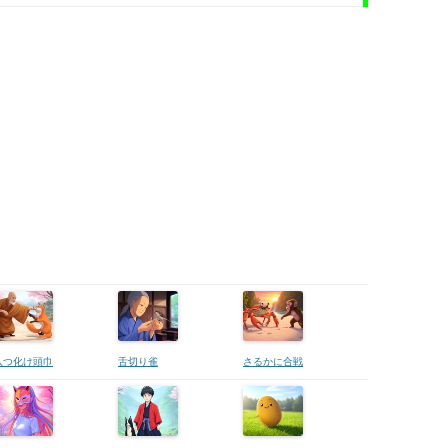
八つ化け頭巾
舌切り雀
さるかに合戦