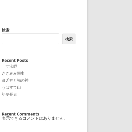
検索
検索
Recent Posts
一寸法師
ききみみ頭巾
貧乏神と福の神
うばすて山
初夢長者
Recent Comments
表示できるコメントはありません。