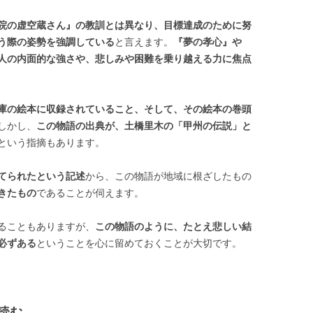
院の虚空蔵さん』の教訓とは異なり、目標達成のために努
う際の姿勢を強調している
と言えます。
『夢の孝心』や
人の内面的な強さや、悲しみや困難を乗り越える力に焦点
庫の絵本に収録されていること、そして、その絵本の巻頭
しかし、
この物語の出典が、土橋里木の「甲州の伝説」と
という指摘もあります。
てられたという記述
から、この物語が地域に根ざしたもの
きたもの
であることが伺えます。
ることもありますが、
この物語のように、たとえ悲しい結
必ずある
ということを心に留めておくことが大切です。
読む