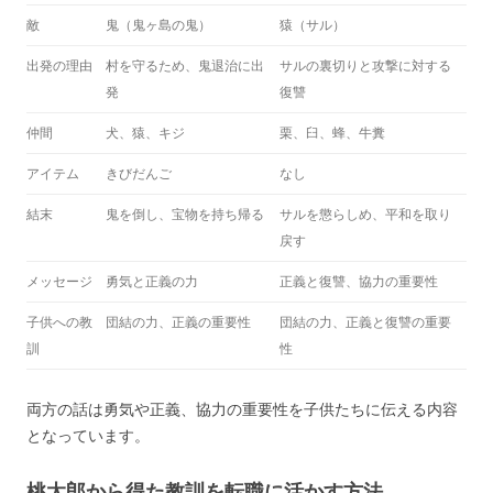
敵
鬼（鬼ヶ島の鬼）
猿（サル）
出発の理由
村を守るため、鬼退治に出
サルの裏切りと攻撃に対する
発
復讐
仲間
犬、猿、キジ
栗、臼、蜂、牛糞
アイテム
きびだんご
なし
結末
鬼を倒し、宝物を持ち帰る
サルを懲らしめ、平和を取り
戻す
メッセージ
勇気と正義の力
正義と復讐、協力の重要性
子供への教
団結の力、正義の重要性
団結の力、正義と復讐の重要
訓
性
両方の話は勇気や正義、協力の重要性を子供たちに伝える内容
となっています。
桃太郎から得た教訓を転職に活かす方法