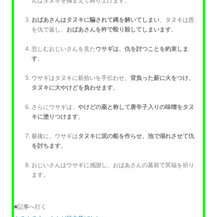
んはタヌキを捕まえて縛り上げます。
おばあさんはタヌキに騙されて縄を解いてしまい
、タヌキは恩
を仇で返し、
おばあさんを杵で殴り殺してしまいます
。
悲しむおじいさんを見た
ウサギは、仇を討つことを約束しま
す
。
ウサギはタヌキに薪拾いを手伝わせ、
背負った薪に火をつけ、
タヌキに大やけどを負わせます
。
さらにウサギは、
やけどの薬と称して唐辛子入りの味噌をタヌ
キに塗りつけます
。
最後に、ウサギは
タヌキに泥の船を作らせ、池で溺れさせて仇
を討ちます
。
おじいさんはウサギに感謝し、おばあさんの墓前で冥福を祈り
ます。
■記事へ行く