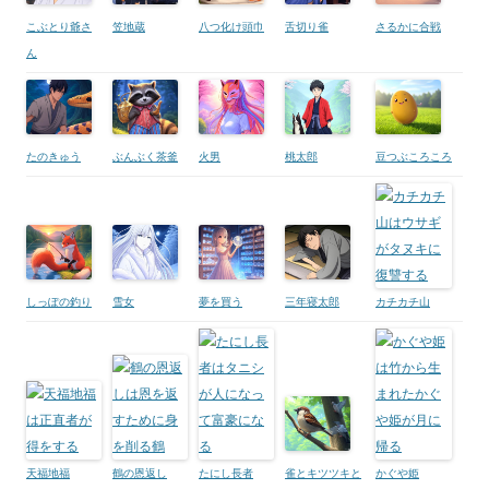
こぶとり爺さ
笠地蔵
八つ化け頭巾
舌切り雀
さるかに合戦
ん
たのきゅう
ぶんぶく茶釜
火男
桃太郎
豆つぶころころ
しっぽの釣り
雪女
夢を買う
三年寝太郎
カチカチ山
天福地福
鶴の恩返し
たにし長者
雀とキツツキと
かぐや姫