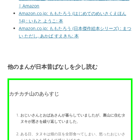
| Amazon
Amazon.co.jp: ももたろう (はじめてのめいさくえほん
14) : いもと ようこ: 本
Amazon.co.jp: ももたろう (日本傑作絵本シリーズ) : まつ
い ただし, あかば すえきち: 本
他のまんが日本昔ばなしを少し読む
カチカチ山のあらすじ
おじいさんとおばあさんが暮らしていましたが、裏山に住むタ
ヌキが悪さを繰り返していました
。
ある日、タヌキは畑の豆を全部食べてしまい、怒ったおじいさ