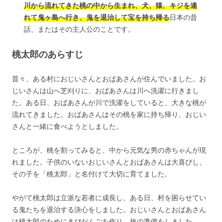
川から流れてきた桃の中から生まれ、犬、猿、キジを連
れて鬼ヶ島へ行き、鬼を退治して宝を持ち帰る
日本の昔
話、またはその主人公のことです。
桃太郎のあらすじ
昔々、ある村におじいさんとおばあさんが住んでいました。お
じいさんは山へ芝刈りに、おばあさんは川へ洗濯に行きまし
た。ある日、おばあさんが川で洗濯をしていると、大きな桃が
流れてきました。おばあさんはその桃を家に持ち帰り、おじい
さんと一緒に食べようとしました。
ところが、桃を割ってみると、中から元気な男の赤ちゃんが現
れました。子供のいないおじいさんとおばあさんは大喜びし、
その子を「桃太郎」と名付けて大切に育てました。
やがて桃太郎は立派な若者に成長し、ある日、村を困らせてい
る鬼たちを退治する決心をしました。おじいさんとおばあさん
は桃太郎のためにきびだんごを作り、旅の準備をしました。