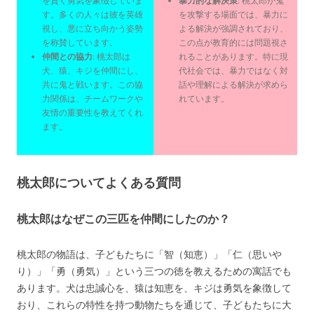
を貫く勇気を象徴していま
暴力的な解決策
: 桃太郎が鬼
す。多くの人々は彼を英雄
を攻撃する場面では、暴力に
視し、悪に立ち向かう姿勢
よる解決が強調されており、
を称賛しています。
この点が教育的には問題視さ
仲間との協力
: 桃太郎は
れることがあります。特に現
犬、猿、キジを仲間にし、
代社会では、暴力ではなく対
共に鬼と戦います。この協
話や理解による解決が求めら
力関係は、チームワークや
れています。
友情の重要性を教えてくれ
ます。
桃太郎についてよくある質問
桃太郎はなぜこの三匹を仲間にしたのか？
桃太郎の物語は、子どもたちに「智（知恵）」「仁（思いや
り）」「勇（勇気）」という三つの徳を教えるための寓話でも
あります。犬は忠誠心を、猿は知恵を、キジは勇気を象徴して
おり、これらの特性を持つ動物たちを通じて、子どもたちに大