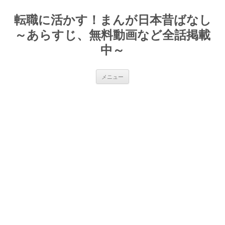
転職に活かす！まんが日本昔ばなし
～あらすじ、無料動画など全話掲載
中～
コ
メニュー
ン
テ
ン
ツ
へ
ス
キ
ッ
プ