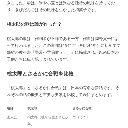
きました。黍は、米や小麦とは異なる独特の風味を持ってお
り、きびだんごはその風味を生かした和菓子です。
桃太郎の歌は誰が作った？
桃太郎の歌は、作詞者が不詳である一方、作曲は岡野貞一によ
って行われました。この童謡は1911年（明治44年）に初めて文
部省の教科書『尋常小学唱歌（一）』に掲載され、以来日本の
子供たちに広く親しまれています。
桃太郎とさるかに合戦を比較
「桃太郎」と「さるかに合戦」は、日本の有名な昔話です。そ
れぞれの話の概要と主要な要素を比較して表にまとめます。
項目
桃太郎
さるかに合戦
主人公
桃太郎（桃から生まれた少
蟹（カニ）
年）