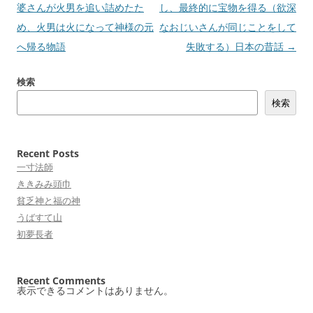
ゲ
婆さんが火男を追い詰めたた
し、最終的に宝物を得る（欲深
ー
め、火男は火になって神様の元
なおじいさんが同じことをして
シ
へ帰る物語
失敗する）日本の昔話
→
ョ
検索
ン
検索
Recent Posts
一寸法師
ききみみ頭巾
貧乏神と福の神
うばすて山
初夢長者
Recent Comments
表示できるコメントはありません。