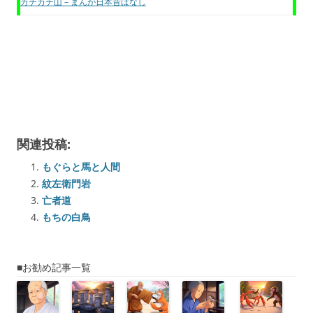
カチカチ山 – まんが日本昔ばなし
関連投稿:
もぐらと馬と人間
紋左衛門岩
亡者道
もちの白鳥
■お勧め記事一覧