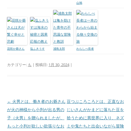
山鳩
花咲か爺さん
塩ふきうす
浦島太郎
わらしべ長者
カテゴリー:
も
| 投稿日:
1月 30, 2024
|
投
←
火男とは、働き者のお爺さん
豆つぶころころとは、正直なお
稿
が火の神様から小判が出る男の
じいさんがかまどに落ちた豆を
ナ
子（火男）を贈られましたが、
拾うために異世界に入り、ネズ
ビ
もっと小判が欲しい欲張りなお
ミや鬼たちと出会いながら冒険