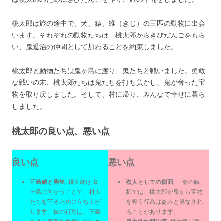
桃太郎は旅の途中で、犬、猿、雉（きじ）の三匹の動物に出会
います。それぞれの動物たちは、桃太郎からきびだんごをもら
い、鬼退治の仲間として加わることを約束しました。
桃太郎と動物たちは鬼ヶ島に渡り、鬼たちと戦いました。勇敢
な戦いの末、桃太郎たちは鬼たちを打ち負かし、鬼が奪った宝
物を取り戻しました。そして、村に帰り、みんなで幸せに暮ら
しました。
桃太郎の良い点、悪い点
良い点
悪い点
正義感と勇気
: 桃太郎は鬼
盗人としての側面
: 一部の解
ヶ島に向かうことで、村人
釈では、桃太郎が鬼から宝物
たちを守るために立ち上が
を奪う行為は盗みと見なされ
ります。彼の行動は、正義
ることがあります。