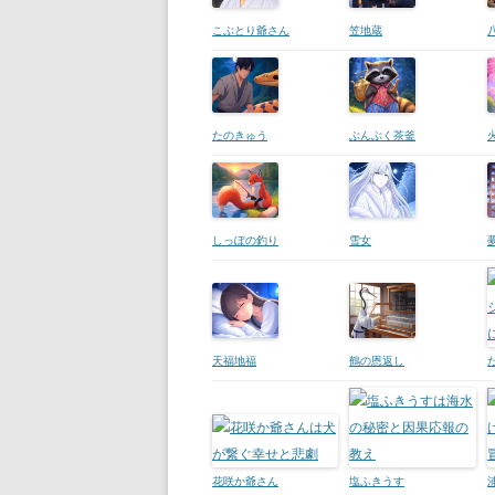
こぶとり爺さん
笠地蔵
たのきゅう
ぶんぶく茶釜
しっぽの釣り
雪女
天福地福
鶴の恩返し
花咲か爺さん
塩ふきうす