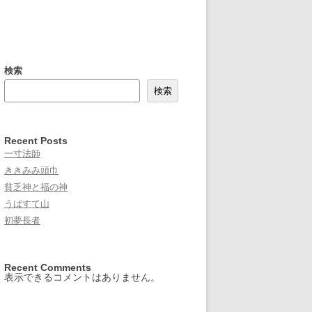
検索
検索
Recent Posts
一寸法師
ききみみ頭巾
貧乏神と福の神
うばすて山
初夢長者
Recent Comments
表示できるコメントはありません。