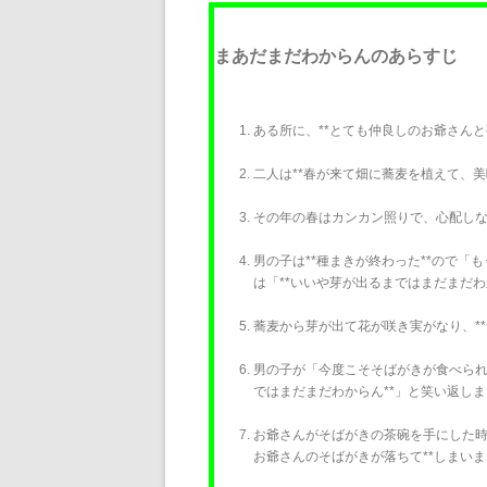
まあだまだわからんのあらすじ
ある所に、**とても仲良しのお爺さんと
二人は**春が来て畑に蕎麦を植えて、
その年の春はカンカン照りで、心配しな
男の子は**種まきが終わった**ので
は「**いいや芽が出るまではまだまだわ
蕎麦から芽が出て花が咲き実がなり、**
男の子が「今度こそそばがきが食べられ
ではまだまだわからん**」と笑い返し
お爺さんがそばがきの茶碗を手にした時、
お爺さんのそばがきが落ちて**しまい