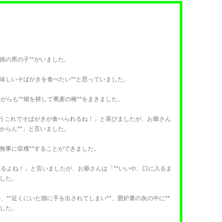
孫の男の子**がいました。
美味しいそばがきを食べたい**と思っていました。
がらも**畑を耕して蕎麦の種**をまきました。
「もうこれでそばがきが食べられるね！」と喜びましたが、お爺さん
からん**」と言いました。
無事に収穫**することができました。
るよね！」と言いましたが、お爺さんは「**いいや、口に入るま
ました。
**近くにいた猫に手を出されてしまい**、囲炉裏の灰の中に**
ました。