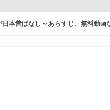
が日本昔ばなし～あらすじ、無料動画
コ
ン
テ
ン
ツ
へ
ス
キ
ッ
プ