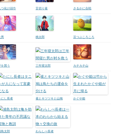
八つ化け頭巾
舌切り雀
さるかに合戦
火男
桃太郎
豆つぶころころ
夢を買う
三年寝太郎
カチカチ山
たにし長者
雀とキツツキと山鳩
かぐや姫
浦島太郎
わらしべ長者