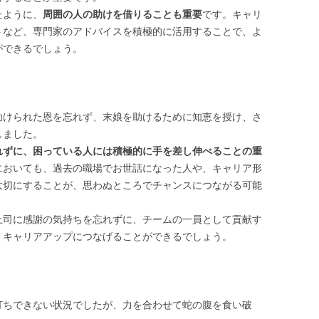
たように、
周囲の人の助けを借りることも重要
です。キャリ
トなど、専門家のアドバイスを積極的に活用することで、よ
ができるでしょう。
助けられた恩を忘れず、末娘を助けるために知恵を授け、さ
しました。
れずに、困っている人には積極的に手を差し伸べることの重
においても、過去の職場でお世話になった人や、キャリア形
大切にすることが、思わぬところでチャンスにつながる可能
上司に感謝の気持ちを忘れずに、チームの一員として貢献す
、キャリアアップにつなげることができるでしょう。
打ちできない状況でしたが、力を合わせて蛇の腹を食い破