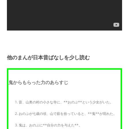
他のまんが日本昔ばなしを少し読む
鬼からもらった力のあらすじ
昔、山奥の村の小さな寺に、**おのぶ**という少女がいた。
おのぶが七歳の頃、山で薪を拾っていると、**鬼**が現れた。
鬼は、おのぶに**自分の力を与えた**。