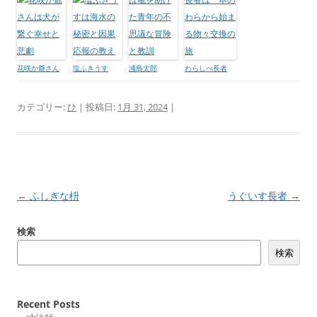
花咲か爺さん
塩ふきうす
浦島太郎
わらしべ長者
カテゴリー:
ひ
| 投稿日:
1月 31, 2024
|
投
←
ふしぎな枡
うぐいす長者
→
稿
検索
ナ
検索
ビ
ゲ
ー
Recent Posts
シ