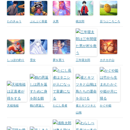
たのきゅう
ぶんぶく茶釜
火男
桃太郎
豆つぶころころ
しっぽの釣り
雪女
夢を買う
三年寝太郎
カチカチ山
天福地福
鶴の恩返し
たにし長者
雀とキツツキと
かぐや姫
山鳩