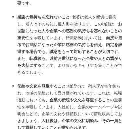
要
です。
感謝の気持ちを忘れないこと
: 老婆は老人を親切に看病
し、老人はそのお礼に雛人形を贈ります。この物語は、
お
世話になった人や企業への感謝の気持ちを忘れないことの
重要性
を示唆しています。転職活動においては、
面接や選
考でお世話になった企業に感謝の気持ちを伝え、内定を辞
退する場合でも、誠意をもって対応することが大切
です。
また、
転職後も、以前お世話になった企業や人との繋がり
を大切にする
ことで、より豊かなキャリアを築くことがで
きるでしょう。
伝統や文化を尊重すること
: 物語では、雛人形が毎年飾ら
れ、地域の伝統として受け継がれています。これは、転職
活動においても、
企業の伝統や文化を尊重する
ことの重要
性を示唆しています。入社前に、企業のホームページや説
明会などで、企業の文化や価値観について情報収集してお
きましょう。
入社後は、企業の文化に馴染み、その一員と
して貢献していくことが求められます
。