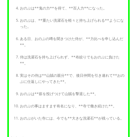
おのぶは**鬼の力**を得て、**百人力**になった。
おのぶは、**重たい洗濯石を軽々と持ち上げられる**ようにな
った。
ある日、おのぶの噂を聞きつけた侍が、**力比べを申し込んだ
**。
侍は洗濯石を持ち上げられず、**布絞りでもおのぶに負けた
**。
実はその侍は**山賊の親分**で、後日仲間を引き連れて**おの
ぶに仕返しにやってきた**。
おのぶは**薪を投げつけて山賊を撃退した**。
おのぶの事はますます有名になり、**寺で働き続けた**。
おのぶがいた寺には、今でも**大きな洗濯石**が残っている。