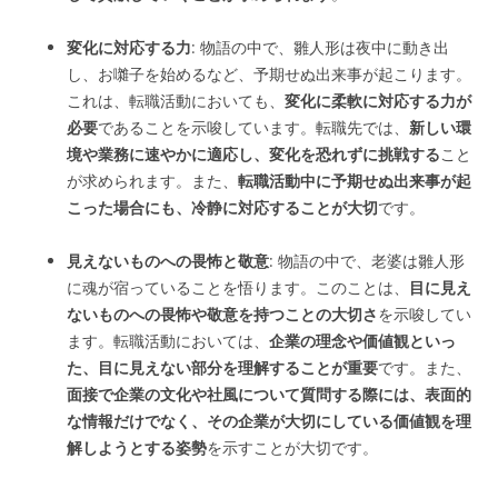
変化に対応する力
: 物語の中で、雛人形は夜中に動き出
し、お囃子を始めるなど、予期せぬ出来事が起こります。
これは、転職活動においても、
変化に柔軟に対応する力が
必要
であることを示唆しています。転職先では、
新しい環
境や業務に速やかに適応し、変化を恐れずに挑戦する
こと
が求められます。また、
転職活動中に予期せぬ出来事が起
こった場合にも、冷静に対応することが大切
です。
見えないものへの畏怖と敬意
: 物語の中で、老婆は雛人形
に魂が宿っていることを悟ります。このことは、
目に見え
ないものへの畏怖や敬意を持つことの大切さ
を示唆してい
ます。転職活動においては、
企業の理念や価値観といっ
た、目に見えない部分を理解することが重要
です。また、
面接で企業の文化や社風について質問する際には、表面的
な情報だけでなく、その企業が大切にしている価値観を理
解しようとする姿勢
を示すことが大切です。