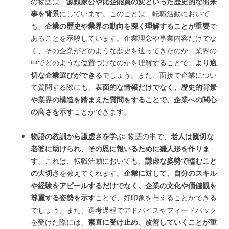
の物語は、
源頼家公や比企能員の変といった歴史的な出来
事を背景
にしています。このことは、転職活動において
も、
企業の歴史や業界の動向を深く理解することが重要
で
あることを示唆しています。企業理念や事業内容だけでな
く、その企業がどのような歴史を辿ってきたのか、業界の
中でどのような位置づけなのかを理解することで、
より適
切な企業選びができる
でしょう。また、面接で企業につい
て質問する際にも、
表面的な情報だけでなく、歴史的背景
や業界の構造を踏まえた質問をすることで、企業への関心
の高さを示す
ことができます。
物語の教訓から謙虚さを学ぶ
: 物語の中で、
老人は親切な
老婆に助けられ、その恩に報いるために雛人形を作りま
す
。これは、転職活動においても、
謙虚な姿勢で臨むこと
の大切さ
を教えてくれます。
企業に対して、自分のスキル
や経験をアピールするだけでなく、企業の文化や価値観を
尊重する姿勢を示す
ことで、好印象を与えることができる
でしょう。また、選考過程でアドバイスやフィードバック
を受けた際には、
素直に受け止め、改善していくことが重