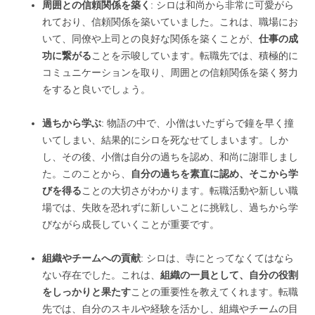
周囲との信頼関係を築く
: シロは和尚から非常に可愛がら
れており、信頼関係を築いていました。これは、職場にお
いて、同僚や上司との良好な関係を築くことが、
仕事の成
功に繋がる
ことを示唆しています。転職先では、積極的に
コミュニケーションを取り、周囲との信頼関係を築く努力
をすると良いでしょう。
過ちから学ぶ
: 物語の中で、小僧はいたずらで鐘を早く撞
いてしまい、結果的にシロを死なせてしまいます。しか
し、その後、小僧は自分の過ちを認め、和尚に謝罪しまし
た。このことから、
自分の過ちを素直に認め、そこから学
びを得る
ことの大切さがわかります。転職活動や新しい職
場では、失敗を恐れずに新しいことに挑戦し、過ちから学
びながら成長していくことが重要です。
組織やチームへの貢献
: シロは、寺にとってなくてはなら
ない存在でした。これは、
組織の一員として、自分の役割
をしっかりと果たす
ことの重要性を教えてくれます。転職
先では、自分のスキルや経験を活かし、組織やチームの目