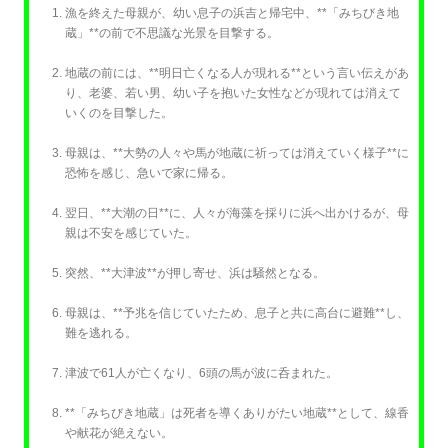
漁を終えた母親が、幼い息子の浜吉と帰宅中、**「みちびき地
蔵」**の前で不思議な光景を目撃する。
地蔵の前には、**明日亡くなる人が現れる**という言い伝えがあ
り、老婆、若い男、幼い子を抱いた女性などが現れては消えて
いくのを目撃した。
母親は、**大勢の人々や馬が地蔵に祈っては消えていく様子**に
恐怖を感じ、急いで家に帰る。
翌日、**大潮の日**に、人々が海藻を採りに浜へ出かけるが、母
親は不安を感じていた。
突然、**大津波**が押し寄せ、浜は騒然となる。
母親は、**予兆を信じていたため、息子と共に高台に避難**し、
難を逃れる。
津波で61人が亡くなり、6頭の馬が波に呑まれた。
**「みちびき地蔵」は死者を導くありがたい地蔵**として、線香
や献花が絶えない。