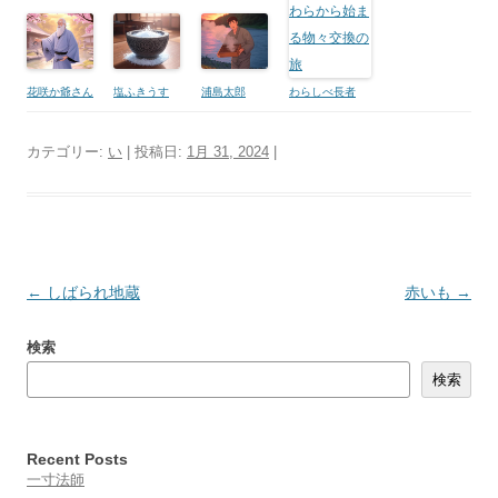
花咲か爺さん
塩ふきうす
浦島太郎
わらしべ長者
カテゴリー:
い
| 投稿日:
1月 31, 2024
|
投
←
しばられ地蔵
赤いも
→
稿
検索
ナ
検索
ビ
ゲ
ー
Recent Posts
シ
一寸法師