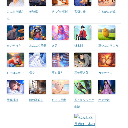
こぶとり爺さ
笠地蔵
八つ化け頭巾
舌切り雀
さるかに合戦
ん
たのきゅう
ぶんぶく茶釜
火男
桃太郎
豆つぶころころ
しっぽの釣り
雪女
夢を買う
三年寝太郎
カチカチ山
天福地福
鶴の恩返し
たにし長者
雀とキツツキと
かぐや姫
山鳩