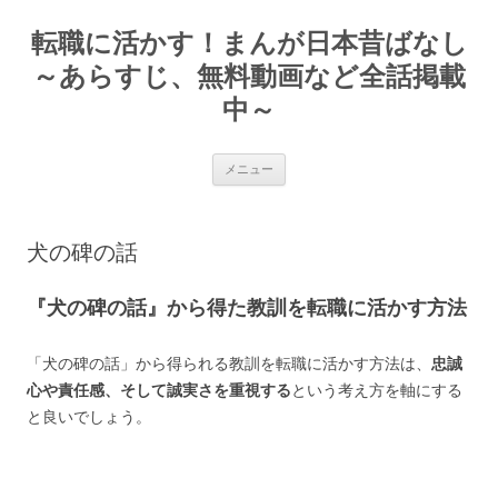
転職に活かす！まんが日本昔ばなし
～あらすじ、無料動画など全話掲載
中～
コ
メニュー
ン
テ
ン
ツ
へ
犬の碑の話
ス
キ
ッ
プ
『犬の碑の話』から得た教訓を転職に活かす方法
「犬の碑の話」から得られる教訓を転職に活かす方法は、
忠誠
心や責任感、そして誠実さを重視する
という考え方を軸にする
と良いでしょう。