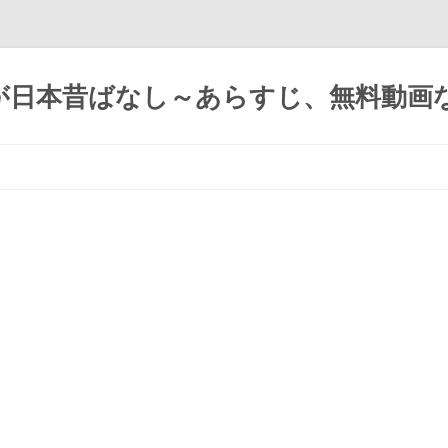
が日本昔ばなし～あらすじ、無料動画
コ
ン
テ
ン
ツ
へ
ス
キ
ッ
プ