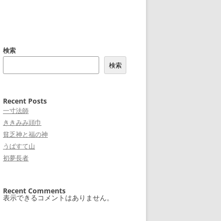
検索
検索
Recent Posts
一寸法師
ききみみ頭巾
貧乏神と福の神
うばすて山
初夢長者
Recent Comments
表示できるコメントはありません。