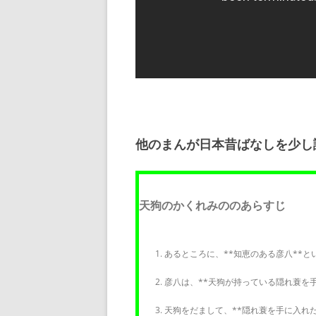
他のまんが日本昔ばなしを少し
天狗のかくれみののあらすじ
あるところに、**知恵のある彦八**と
彦八は、**天狗が持っている隠れ蓑を
天狗をだまして、**隠れ蓑を手に入れ