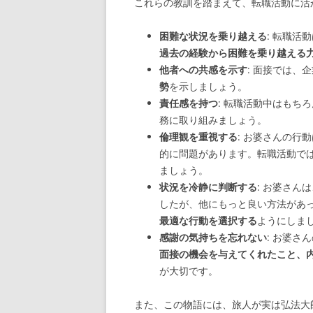
これらの教訓を踏まえて、転職活動に活
困難な状況を乗り越える
: 転職
過去の経験から困難を乗り越える
他者への共感を示す
: 面接では、
勢
を示しましょう。
責任感を持つ
: 転職活動中はもち
務に取り組みましょう。
倫理観を重視する
: お婆さんの行
的に問題があります。転職活動で
ましょう。
状況を冷静に判断する
: お婆さ
したが、他にもっと良い方法があ
最適な行動を選択する
ようにしま
感謝の気持ちを忘れない
: お婆
面接の機会を与えてくれたこと、
が大切です。
また、この物語には、旅人が実は弘法大