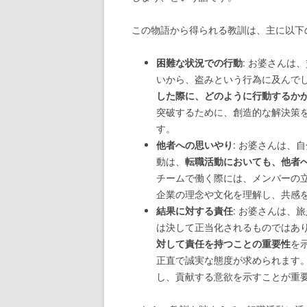
この物語から得られる教訓は、主に以下
困難な状況での行動
: お婆さんは
いから、盗みという行為に及んで
した際に、どのように行動するか
突破するために、創造的な解決策
す。
他者への思いやり
: お婆さんは、
動は、
転職活動においても、他者
チームで働く際には、メンバーの
企業の理念や文化を理解し、共感
結果に対する責任
: お婆さんは、
は決して正当化されるものではあ
対して責任を持つことの重要性
を
正直で誠実な態度が求められます
し、貢献する意欲を示すことが重