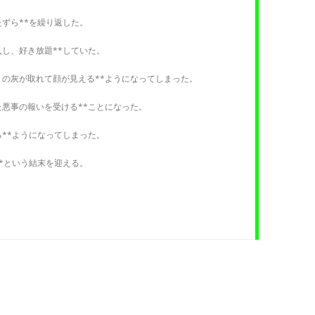
たずら**を繰り返した。
入し、好き放題**していた。
りの灰が取れて顔が見える**ようになってしまった。
た悪事の報いを受ける**ことになった。
る**ようになってしまった。
**という結末を迎える。