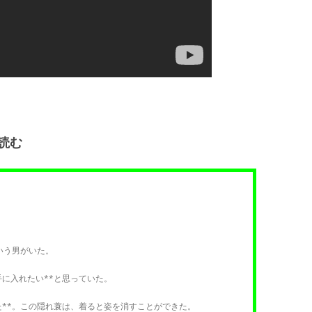
読む
いう男がいた。
手に入れたい**と思っていた。
た**。この隠れ蓑は、着ると姿を消すことができた。