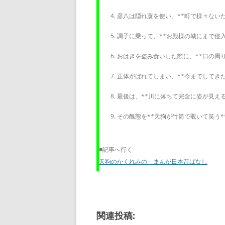
彦八は隠れ蓑を使い、**町で様々ない
調子に乗って、**お殿様の城にまで侵
おはぎを盗み食いした際に、**口の周
正体がばれてしまい、**今までしてき
最後は、**川に落ちて完全に姿が見え
その醜態を**天狗が竹筒で覗いて笑う
■記事へ行く
天狗のかくれみの – まんが日本昔ばなし
関連投稿: