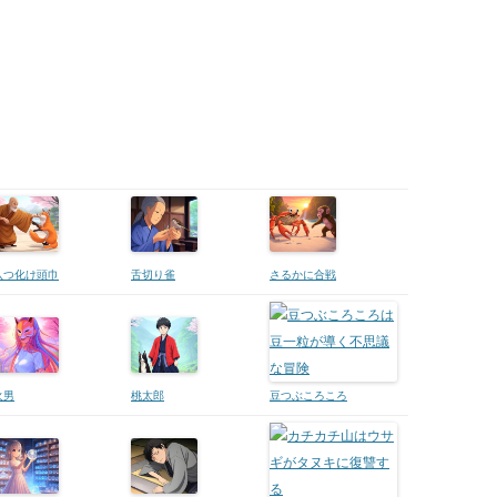
八つ化け頭巾
舌切り雀
さるかに合戦
火男
桃太郎
豆つぶころころ