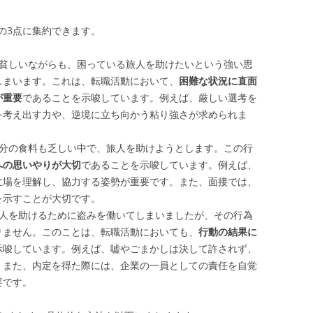
の3点に集約できます。
、貧しいながらも、困っている旅人を助けたいという強い思
しまいます。これは、転職活動において、
困難な状況に直面
が重要
であることを示唆しています。例えば、厳しい選考を
を考え出す力や、逆境に立ち向かう粘り強さが求められま
自分の食料も乏しい中で、旅人を助けようとします。この行
への思いやりが大切
であることを示唆しています。例えば、
立場を理解し、協力する姿勢が重要です。また、面接では、
を示すことが大切です。
旅人を助けるために盗みを働いてしまいましたが、その行為
りません。このことは、転職活動においても、
行動の結果に
示唆しています。例えば、嘘やごまかしは決して許されず、
。また、内定を得た際には、企業の一員としての責任を自覚
要です。