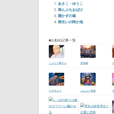
あさこ・ゆうこ
雨んぶちおばけ
開かずの箱
雨乞いの阿か池
■お勧め記事一覧
こぶとり爺さん
笠地蔵
たのきゅう
ぶんぶく茶釜