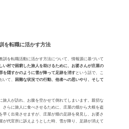
訓を転職に活かす方法
教訓を転職活動に活かす方法について、情報源に基づいて
しい村で困窮した旅人を助けるために、お婆さんが庄屋の
罪を隠すかのように雪が降って足跡を消す
という話で、こ
おいて、
困難な状況での行動、他者への思いやり、そして
に旅人が訪れ、お腹を空かせて倒れてしまいます。親切な
、さらに旅人に食べさせるために、庄屋の畑から大根を盗
を早く出発させますが、庄屋が畑の足跡を発見し、お婆さ
屋が代官所に訴えようとした時、雪が降り、足跡が消えて