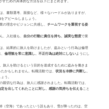
かすための具体的な方法を以下にまとめます。
活動は、書類選考、面接など、様々なハードルがありますが、
力
をアピールしましょう。
企業の理念やビジョンに共感し、
チームワークを重視する姿
ろん、入社後も、
自分の行動に責任を持ち、誠実な態度
で業
動は、結果的に旅人を助けましたが、盗みという行為は倫理
は、
倫理観を常に意識し、不正行為は絶対にしない
ようにし
んは、旅人を助けるという目的を達成するために盗みを働きま
ったかもしれません。転職活動では、
状況を冷静に判断し、
しょう。
さんの親切な行為は、旅人に感謝されました。転職活動では、
内定を出してくれたことに対し、感謝の気持ちを伝える
こと
師（空海）であったという説もあり、雪が降ったのは、空