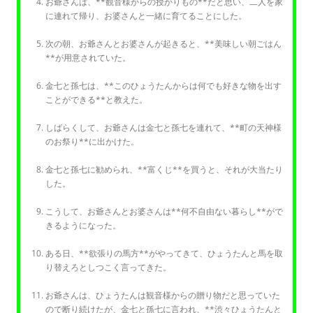
お爺さんは、**観音様からの授かりもの**だと思い、二人を家
に連れて帰り、お婆さんと一緒に育てることにした。
次の朝、お爺さんとお婆さんが起きると、**美味しい朝ごはん
**が用意されていた。
金七と孫七は、**このひょうたんからは何でも好きな物を出す
ことができる**と教えた。
しばらくして、お爺さんは金七と孫七を連れて、**町の天神様
のお祭り**に出かけた。
金七と孫七に勧められ、**富くじ**を買うと、それが大当たり
した。
こうして、お爺さんとお婆さんは**何不自由ない暮らし**がで
きるようになった。
ある日、**欲張りの馬方**がやってきて、ひょうたんと馬を取
り替えろとしつこく言ってきた。
お爺さんは、ひょうたんは観音様からの贈り物だと思っていた
ので断り続けたが、金七と孫七に言われ、**渋々ひょうたんと