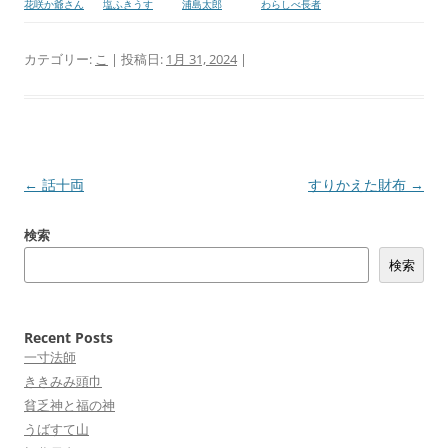
花咲か爺さん
塩ふきうす
浦島太郎
わらしべ長者
カテゴリー:
こ
| 投稿日:
1月 31, 2024
|
投
←
話十両
すりかえた財布
→
稿
検索
ナ
検索
ビ
ゲ
ー
Recent Posts
シ
一寸法師
ョ
ききみみ頭巾
貧乏神と福の神
ン
うばすて山