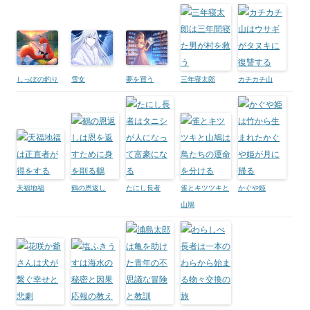
しっぽの釣り
雪女
夢を買う
三年寝太郎
カチカチ山
天福地福
鶴の恩返し
たにし長者
雀とキツツキと
かぐや姫
山鳩