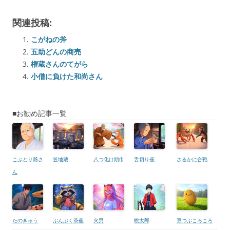
関連投稿:
こがねの斧
五助どんの商売
権蔵さんのてがら
小僧に負けた和尚さん
■お勧め記事一覧
こぶとり爺さ
笠地蔵
八つ化け頭巾
舌切り雀
さるかに合戦
ん
たのきゅう
ぶんぶく茶釜
火男
桃太郎
豆つぶころころ