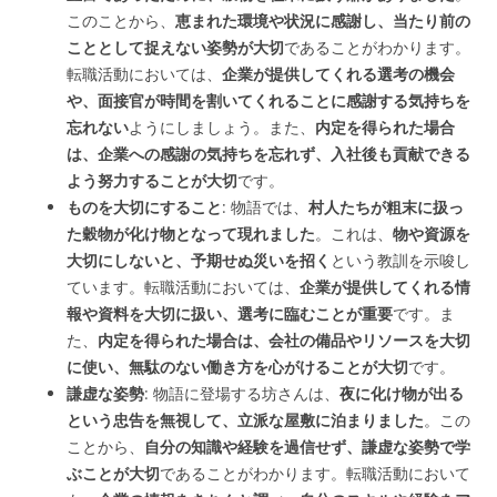
このことから、
恵まれた環境や状況に感謝し、当たり前の
こととして捉えない姿勢が大切
であることがわかります。
転職活動においては、
企業が提供してくれる選考の機会
や、面接官が時間を割いてくれることに感謝する気持ちを
忘れない
ようにしましょう。また、
内定を得られた場合
は、企業への感謝の気持ちを忘れず、入社後も貢献できる
よう努力することが大切
です。
ものを大切にすること
: 物語では、
村人たちが粗末に扱っ
た穀物が化け物となって現れました
。これは、
物や資源を
大切にしないと、予期せぬ災いを招く
という教訓を示唆し
ています。転職活動においては、
企業が提供してくれる情
報や資料を大切に扱い、選考に臨むことが重要
です。ま
た、
内定を得られた場合は、会社の備品やリソースを大切
に使い、無駄のない働き方を心がけることが大切
です。
謙虚な姿勢
: 物語に登場する坊さんは、
夜に化け物が出る
という忠告を無視して、立派な屋敷に泊まりました
。この
ことから、
自分の知識や経験を過信せず、謙虚な姿勢で学
ぶことが大切
であることがわかります。転職活動において