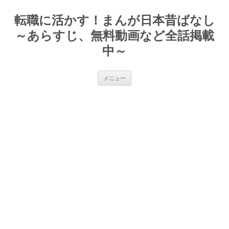
転職に活かす！まんが日本昔ばなし
～あらすじ、無料動画など全話掲載
中～
コ
メニュー
ン
テ
ン
ツ
へ
ス
キ
ッ
プ