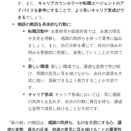
す。また、
キャリアカウンセラーや転職エージェントのア
ドバイスを参考にすることで、より良いキャリア形成がで
きる
でしょう。
物語の教訓を具体的な行動に
:
転職活動中
: 企業研究や面接対策では、企業の理念
や文化を理解し、感謝の気持ちを持って選考に臨み
ましょう。また、自己分析を通じて、自分の強みや
弱みを客観的に把握し、改善していくことが大切で
す。
新しい職場
: 新しい職場では、謙虚な姿勢で学び続
け、周囲の意見に耳を傾けながら、会社の資源を大
切に使い、貢献できるよう努力することが大切で
す。
キャリア形成
: キャリア形成においては、常に感謝
の気持ちを忘れず、自分の行動に責任を持ち、謙虚
な姿勢で成長し続けることが大切です。
『穀の精』の物語は、
感謝の気持ち、ものを大切にする心、謙
虚な姿勢、過去の反省、他者の意見に耳を傾けることの重要性