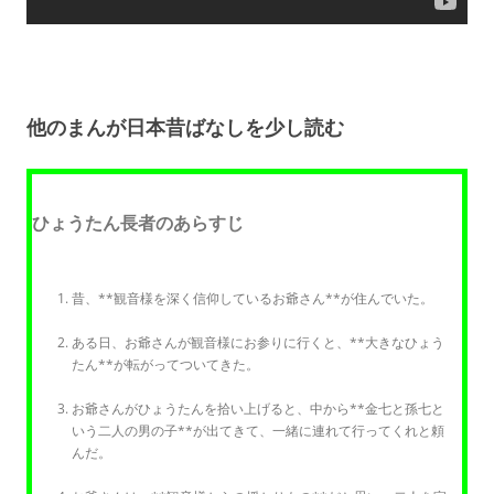
他のまんが日本昔ばなしを少し読む
ひょうたん長者のあらすじ
昔、**観音様を深く信仰しているお爺さん**が住んでいた。
ある日、お爺さんが観音様にお参りに行くと、**大きなひょう
たん**が転がってついてきた。
お爺さんがひょうたんを拾い上げると、中から**金七と孫七と
いう二人の男の子**が出てきて、一緒に連れて行ってくれと頼
んだ。