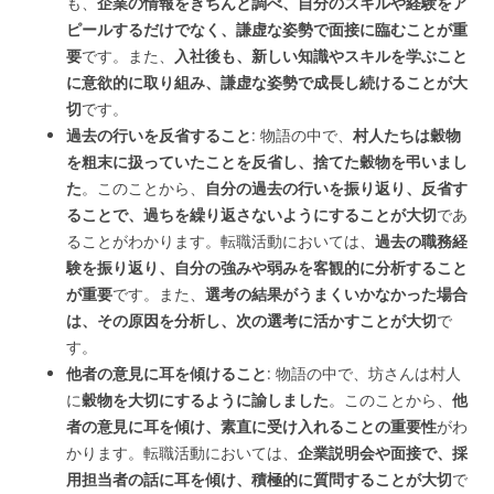
も、
企業の情報をきちんと調べ、自分のスキルや経験をア
ピールするだけでなく、謙虚な姿勢で面接に臨むことが重
要
です。また、
入社後も、新しい知識やスキルを学ぶこと
に意欲的に取り組み、謙虚な姿勢で成長し続けることが大
切
です。
過去の行いを反省すること
: 物語の中で、
村人たちは穀物
を粗末に扱っていたことを反省し、捨てた穀物を弔いまし
た
。このことから、
自分の過去の行いを振り返り、反省す
ることで、過ちを繰り返さないようにすることが大切
であ
ることがわかります。転職活動においては、
過去の職務経
験を振り返り、自分の強みや弱みを客観的に分析すること
が重要
です。また、
選考の結果がうまくいかなかった場合
は、その原因を分析し、次の選考に活かすことが大切
で
す。
他者の意見に耳を傾けること
: 物語の中で、坊さんは村人
に
穀物を大切にするように諭しました
。このことから、
他
者の意見に耳を傾け、素直に受け入れることの重要性
がわ
かります。転職活動においては、
企業説明会や面接で、採
用担当者の話に耳を傾け、積極的に質問することが大切
で