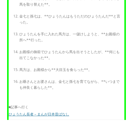
馬を取り替えた**。
金七と孫七は、**ひょうたんはもうただのひょうたんだ**と言
った。
ひょうたんを手に入れた馬方は、一儲けしようと、**お殿様の
所へ**行った。
お殿様の御前でひょうたんから馬を出そうとしたが、**何にも
出てこなかった**。
馬方は、お殿様から**大目玉を食らった**。
お爺さんとお婆さんは、金七と孫七を育てながら、**いつまで
も仲良く暮らした**。
■記事へ行く
ひょうたん長者 – まんが日本昔ばなし