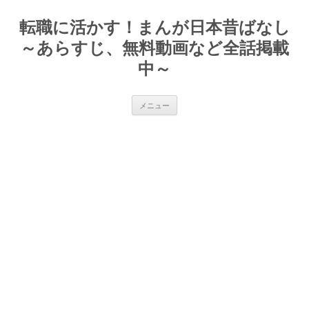
転職に活かす！まんが日本昔ばなし
～あらすじ、無料動画など全話掲載
中～
コ
メニュー
ン
テ
ン
ツ
へ
ス
キ
ッ
プ