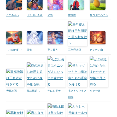
たのきゅう
ぶんぶく茶釜
火男
桃太郎
豆つぶころころ
しっぽの釣り
雪女
夢を買う
三年寝太郎
カチカチ山
天福地福
鶴の恩返し
たにし長者
雀とキツツキと
かぐや姫
山鳩