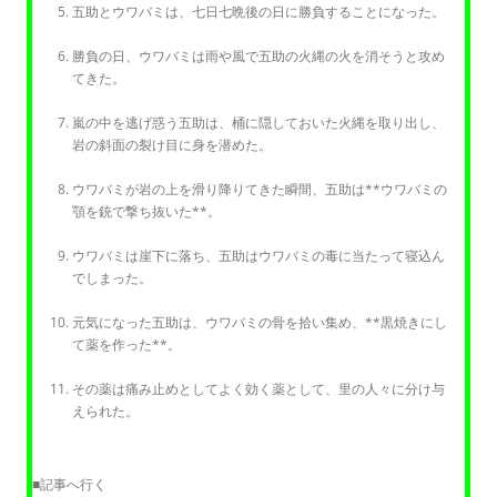
五助とウワバミは、七日七晩後の日に勝負することになった。
勝負の日、ウワバミは雨や風で五助の火縄の火を消そうと攻め
てきた。
嵐の中を逃げ惑う五助は、桶に隠しておいた火縄を取り出し、
岩の斜面の裂け目に身を潜めた。
ウワバミが岩の上を滑り降りてきた瞬間、五助は**ウワバミの
顎を銃で撃ち抜いた**。
ウワバミは崖下に落ち、五助はウワバミの毒に当たって寝込ん
でしまった。
元気になった五助は、ウワバミの骨を拾い集め、**黒焼きにし
て薬を作った**。
その薬は痛み止めとしてよく効く薬として、里の人々に分け与
えられた。
■記事へ行く