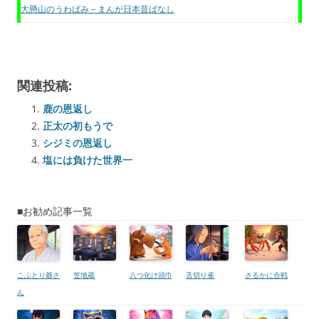
大懸山のうわばみ – まんが日本昔ばなし
関連投稿:
鹿の恩返し
正太の初もうで
シジミの恩返し
塩には負けた世界一
■お勧め記事一覧
こぶとり爺さ
笠地蔵
八つ化け頭巾
舌切り雀
さるかに合戦
ん