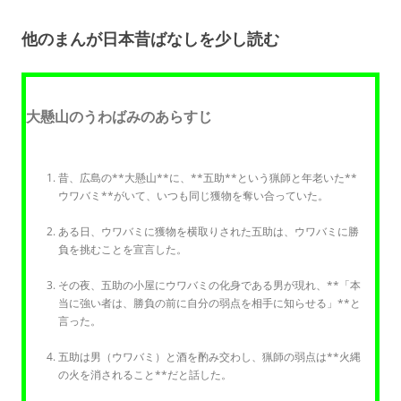
他のまんが日本昔ばなしを少し読む
大懸山のうわばみのあらすじ
昔、広島の**大懸山**に、**五助**という猟師と年老いた**
ウワバミ**がいて、いつも同じ獲物を奪い合っていた。
ある日、ウワバミに獲物を横取りされた五助は、ウワバミに勝
負を挑むことを宣言した。
その夜、五助の小屋にウワバミの化身である男が現れ、**「本
当に強い者は、勝負の前に自分の弱点を相手に知らせる」**と
言った。
五助は男（ウワバミ）と酒を酌み交わし、猟師の弱点は**火縄
の火を消されること**だと話した。