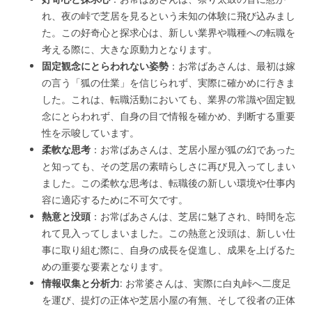
れ、夜の峠で芝居を見るという未知の体験に飛び込みまし
た。この好奇心と探求心は、新しい業界や職種への転職を
考える際に、大きな原動力となります。
固定観念にとらわれない姿勢
：お常ばあさんは、最初は嫁
の言う「狐の仕業」を信じられず、実際に確かめに行きま
した。これは、転職活動においても、業界の常識や固定観
念にとらわれず、自身の目で情報を確かめ、判断する重要
性を示唆しています。
柔軟な思考
：お常ばあさんは、芝居小屋が狐の幻であった
と知っても、その芝居の素晴らしさに再び見入ってしまい
ました。この柔軟な思考は、転職後の新しい環境や仕事内
容に適応するために不可欠です。
熱意と没頭
：お常ばあさんは、芝居に魅了され、時間を忘
れて見入ってしまいました。この熱意と没頭は、新しい仕
事に取り組む際に、自身の成長を促進し、成果を上げるた
めの重要な要素となります。
情報収集と分析力
: お常婆さんは、実際に白丸峠へ二度足
を運び、提灯の正体や芝居小屋の有無、そして役者の正体