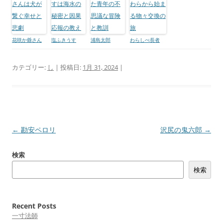
花咲か爺さん
塩ふきうす
浦島太郎
わらしべ長者
カテゴリー:
し
| 投稿日:
1月 31, 2024
|
投
←
勘安ペロリ
沢尻の鬼六郎
→
稿
検索
ナ
検索
ビ
ゲ
ー
Recent Posts
シ
一寸法師